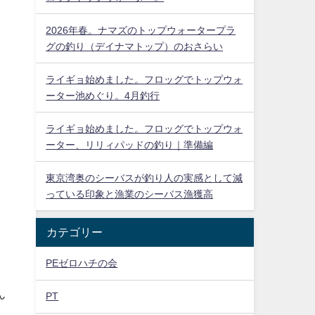
2026年春。ナマズのトップウォータープラ
グの釣り（デイナマトップ）のおさらい
ライギョ始めました。フロッグでトップウォ
ーター池めぐり。4月釣行
ライギョ始めました。フロッグでトップウォ
ーター、リリィパッドの釣り｜準備編
東京湾奥のシーバスが釣り人の実感として減
っている印象と漁業のシーバス漁獲高
カテゴリー
PEゼロハチの会
ん
PT