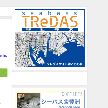
イ
amino
土
行