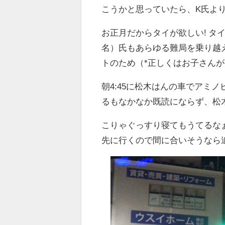
こうかと思っていたら、K氏よ
お正月だからタイが欲しい! タ
名）氏もあらゆる難局を乗り越え
トのため（*正しくはお子さん
朝4:45に松木はんの車でアミ
るもなかなか既読にならず、松木
こりゃぐっすり寝てもうてるなぁ
先に行くので間に合いそうなら