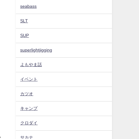
seabass
SLT
SUP
superlightjigging
よもやま話
イベント
カツオ
キャンプ
クロダイ
い
サカナ