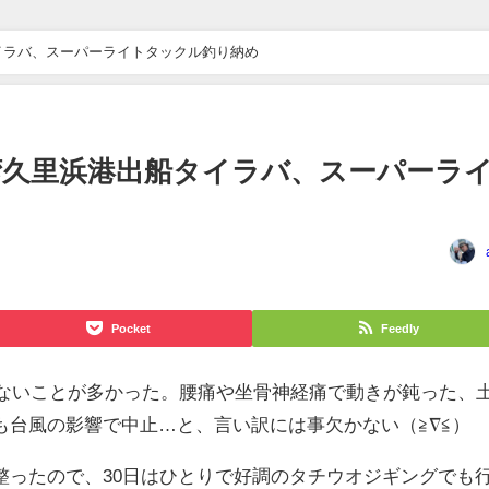
船タイラバ、スーパーライトタックル釣り納め
東京湾久里浜港出船タイラバ、スーパーラ
Pocket
Feedly
きないことが多かった。腰痛や坐骨神経痛で動きが鈍った、
も台風の影響で中止…と、言い訳には事欠かない（≧∇≦）
整ったので、30日はひとりで好調のタチウオジギングでも