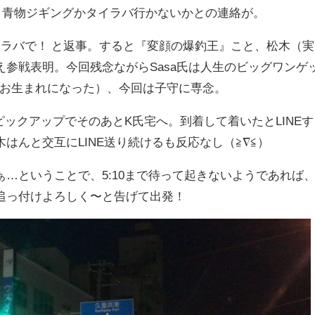
り青物ジギングかタイラバ行かないかとの連絡が。
イラバで！ と返事。すると『変顔の爆釣王』こと、松木（実
参戦表明。今回残念ながらSasa氏は人生のビッグワンゲ
がお生まれになった）、今回は子守に専念。
ノピックアップでそのあとK氏宅へ。到着して着いたとLINEす
はんと交互にLINE送り続けるも反応なし（≧∇≦）
…ということで、5:10まで待って起きないようであれば
追っ付けよろしく〜と告げて出発！