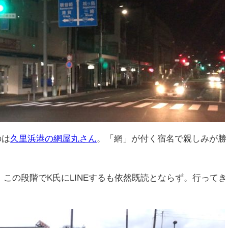
のは
久里浜港の網屋丸さん
。「網」が付く宿名で親しみが勝
船。この段階でK氏にLINEするも依然既読とならず。行ってき