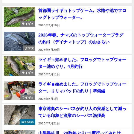
首都圏ライギョトップゲーム。水路や池でフロ
ッグトップウォーター。
ライギョ
2026年7月16日
2026年春。ナマズのトップウォータープラグ
の釣り（デイナマトップ）のおさらい
ナマズ
2026年6月29日
ライギョ始めました。フロッグでトップウォー
ター池めぐり。4月釣行
ライギョ
2026年5月11日
ライギョ始めました。フロッグでトップウォー
ター、リリィパッドの釣り｜準備編
ライギョ
2026年5月1日
東京湾奥のシーバスが釣り人の実感として減っ
ている印象と漁業のシーバス漁獲高
seabass
2025年7月21日
山梨県桂川、20数年ぶりに3度行ってみたけ