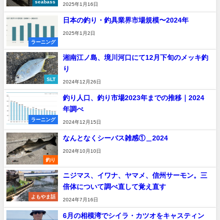
seabass
2025年1月16日
日本の釣り・釣具業界市場規模〜2024年
2025年1月2日
ラーニング
湘南江ノ島、境川河口にて12月下旬のメッキ釣
り
SLT
2024年12月26日
釣り人口、釣り市場2023年までの推移｜2024
年調べ
ラーニング
2024年12月15日
なんとなくシーバス雑感①＿2024
2024年10月10日
釣り
ニジマス、イワナ、ヤマメ、信州サーモン。三
倍体について調べ直して覚え直す
よもやま話
2024年7月16日
6月の相模湾でシイラ・カツオをキャスティン