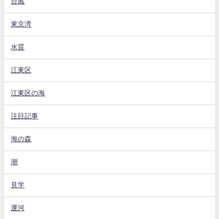
台風
東京湾
水質
江東区
江東区の海
注目記事
海の森
潮
見学
運河