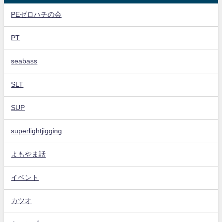
PEゼロハチの会
PT
seabass
SLT
SUP
superlightjigging
よもやま話
イベント
カツオ