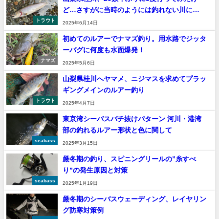
ど…さすがに当時のようには釣れない川に…
トラウト
2025年6月14日
初めてのルアーでナマズ釣り。用水路でジッタ
ーバグに何度も水面爆発！
ナマズ
2025年5月6日
山梨県桂川へヤマメ、ニジマスを求めてプラッ
ギングメインのルアー釣り
トラウト
2025年4月7日
東京湾シーバスバチ抜けパターン 河川・港湾
部の釣れるルアー形状と色に関して
seabass
2025年3月15日
厳冬期の釣り、スピニングリールの”糸すべ
り”の発生原因と対策
seabass
2025年1月19日
厳冬期のシーバスウェーディング、レイヤリン
グ防寒対策例