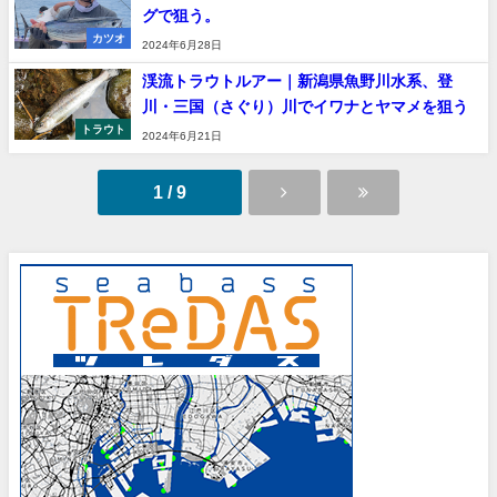
グで狙う。
カツオ
2024年6月28日
渓流トラウトルアー｜新潟県魚野川水系、登
川・三国（さぐり）川でイワナとヤマメを狙う
トラウト
2024年6月21日
1 / 9