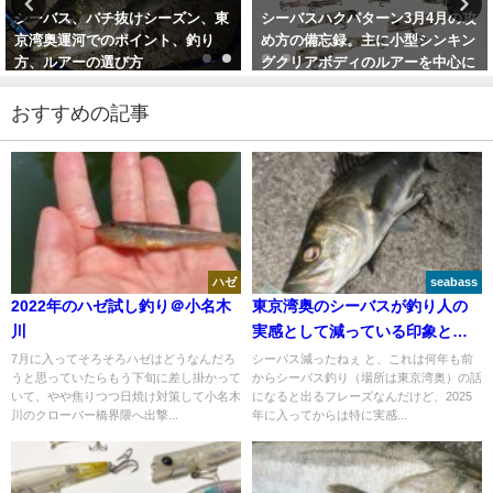
シーバスハクパターン3月4月の攻
シーバス、ハクパターンとクリア
め方の備忘録。主に小型シンキン
ボディ（カラー）のルアーの使い
グクリアボディのルアーを中心に
方
2020年4月25日
2020年3月26日
おすすめの記事
ハゼ
seabass
2022年のハゼ試し釣り＠小名木
東京湾奥のシーバスが釣り人の
川
実感として減っている印象と漁
業のシーバス漁獲高
7月に入ってそろそろハゼはどうなんだろ
シーバス減ったねぇ と、これは何年も前
うと思っていたらもう下旬に差し掛かって
からシーバス釣り（場所は東京湾奥）の話
いて、やや焦りつつ日焼け対策して小名木
になると出るフレーズなんだけど、2025
川のクローバー橋界隈へ出撃...
年に入ってからは特に実感...