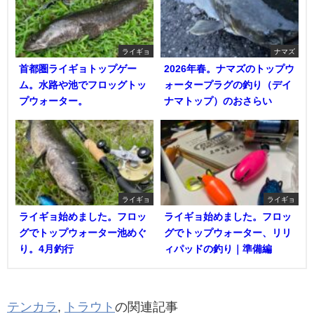
ライギョ
ナマズ
首都圏ライギョトップゲー
2026年春。ナマズのトップウ
ム。水路や池でフロッグトッ
ォータープラグの釣り（デイ
プウォーター。
ナマトップ）のおさらい
ライギョ
ライギョ
ライギョ始めました。フロッ
ライギョ始めました。フロッ
グでトップウォーター池めぐ
グでトップウォーター、リリ
り。4月釣行
ィパッドの釣り｜準備編
テンカラ
,
トラウト
の関連記事