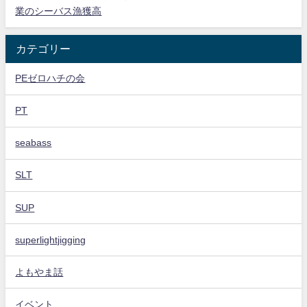
業のシーバス漁獲高
カテゴリー
PEゼロハチの会
PT
seabass
SLT
SUP
superlightjigging
よもやま話
イベント