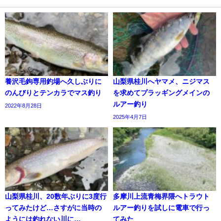
養沢毛鉤専用釣場へ久しぶりに
山梨県桂川へヤマメ、ニジマス
のんびりとテンカラでマス釣り
を求めてプラッギングメインの
ルアー釣り
2022年8月28日
2025年4月7日
山梨県桂川、20数年ぶりに3度行
多摩川上流青梅界隈へトラウト
ってみたけど…さすがに当時の
ルアー釣りを試しに電車で行っ
ようには釣れない川に…
てみた