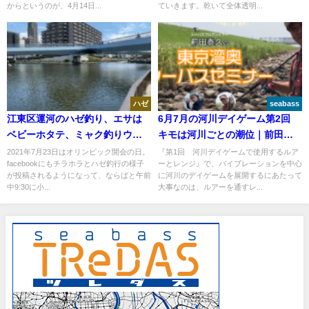
からというのが、4月14日...
ていきます。乾いて全体透明...
ハゼ
seabass
江東区運河のハゼ釣り、エサは
6月7月の河川デイゲーム第2回
ベビーホタテ、ミャク釣りウキ
キモは河川ごとの潮位｜前田泰
釣り動画アリ
久の東京湾奥シーバスセミナー
2021年7月23日はオリンピック開会の日。
『第1回 河川デイゲームで使用するルア
facebookにもチラホラとハゼ釣行の様子
ーとレンジ』で、バイブレーションを中心
が投稿されるようになって、ならばと午前
に河川のデイゲームを展開するにあたって
中9:30に小...
大事なのは、ルアーを通すレ...