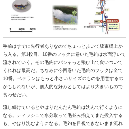
手前はすでに先行者ありなのでちょっと歩いて坂東橋上か
ら入る。第1投目、10番のフックに巻いた毛鉤は水面浮いて
流されていく。その毛鉤にバシャっと飛び出て食いついて
くれれば最高だ。ちなみに今回巻いた毛鉤のフックは全て
10番。ベテランはもっと小さいサイズのものを用意するの
かもしれないが、個人的な好みとしてはより大きいもので
食わせたい。
流し続けているとやはりだんだん毛鉤は沈んで行くように
なる。ティッシュで水分取って毛並み揃えてまた投入する
も、やはり沈むようになる。毛鉤を目視できないまま流れ