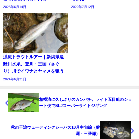
2025年6月14日
2022年7月12日
渓流トラウトルアー｜新潟県魚
野川水系、登川・三国（さぐ
り）川でイワナとヤマメを狙う
2024年6月21日
相模湾に久しぶりのカンパチ。ライト五目船のショ
ート便でSLJスーパーライトジギング
秋の干潟ウェーディングシーバス10月中旬編（盤
洲・三番瀬）