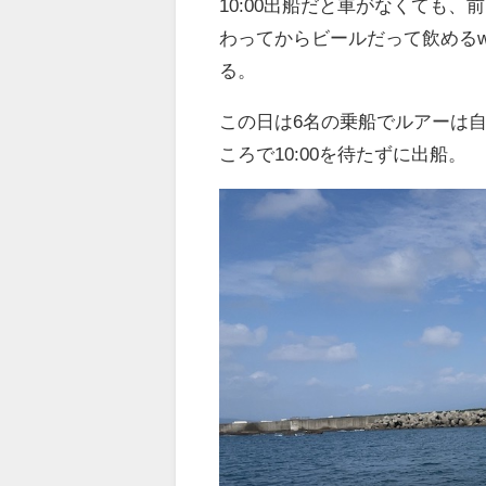
10:00出船だと車がなくても
わってからビールだって飲めるw
る。
この日は6名の乗船でルアーは
ころで10:00を待たずに出船。