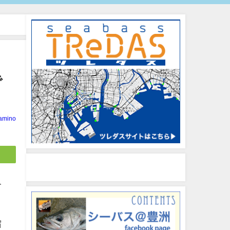
で
amino
今
宿