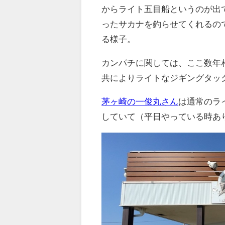
からライト五目船というのが出
ったサカナを釣らせてくれるの
る様子。
カンパチに関しては、ここ数年
共によりライトなジギングタッ
茅ヶ崎の一俊丸さん
は通常のライ
していて（平日やっている時あり