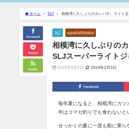
ホーム
SLT
相模湾に久しぶりのカンパチ。ライト五
SLT
superlightjigging
Facebook
相模湾に久しぶりの
Pocket
SLJスーパーライト
2022年9月7日
2024年2月3日
Feedly
Facebook
毎年夏になると、相模湾にカツ
年はコマセ釣りでも食わないと
せっかくの夏に一度も船に乗ら