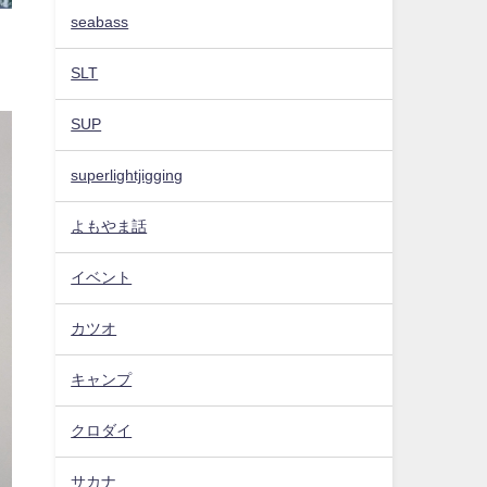
seabass
SLT
SUP
superlightjigging
よもやま話
イベント
カツオ
キャンプ
クロダイ
サカナ