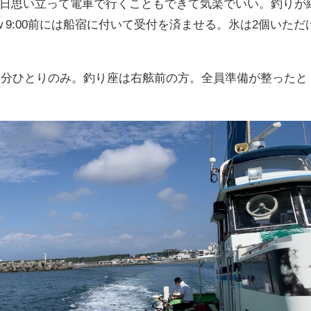
、前日思い立って電車で行くこともできて気楽でいい。釣りが
 9:00前には船宿に付いて受付を済ませる。氷は2個いただ
自分ひとりのみ。釣り座は右舷前の方。全員準備が整ったと