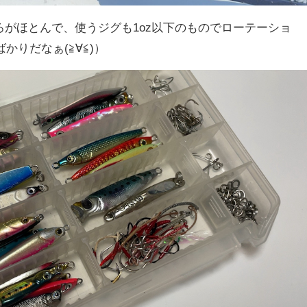
ろがほとんで、使うジグも1oz以下のものでローテーショ
かりだなぁ(≧∀≦)）