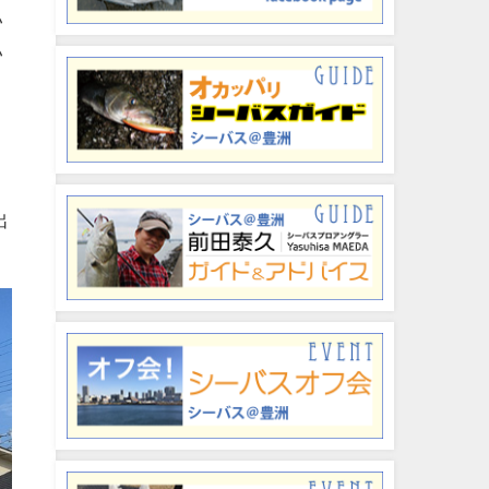
い
い
と
！
出