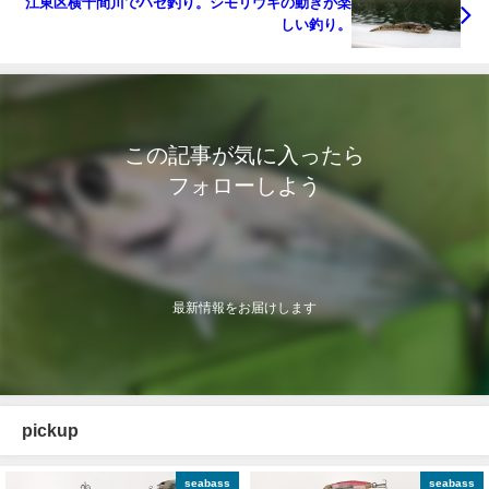
江東区横十間川でハゼ釣り。シモリウキの動きが楽
しい釣り。
この記事が気に入ったら
フォローしよう
最新情報をお届けします
pickup
seabass
seabass