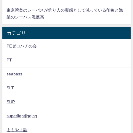
東京湾奥のシーバスが釣り人の実感として減っている印象と漁
業のシーバス漁獲高
カテゴリー
PEゼロハチの会
PT
seabass
SLT
SUP
superlightjigging
よもやま話