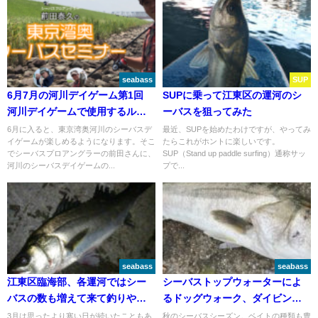
seabass
SUP
6月7月の河川デイゲーム第1回
SUPに乗って江東区の運河のシ
河川デイゲームで使用するルア
ーバスを狙ってみた
ーとレンジ｜前田泰久の東京湾
6月に入ると、東京湾奥河川のシーバスデ
最近、SUPを始めたわけですが、やってみ
イゲームが楽しめるようになります。そこ
たらこれがホントに楽しいです。
奥シーバスセミナー
でシーバスプロアングラーの前田さんに、
SUP（Stand up paddle surfing）通称サッ
河川のシーバスデイゲームの...
プで...
seabass
seabass
江東区臨海部、各運河ではシー
シーバストップウォーターによ
バスの数も増えて来て釣りやす
るドッグウォーク、ダイビング
くなりつつあるようです
ペンシル誘い出し、スプラッシ
3月は思ったより寒い日が続いたこともあ
秋のシーバスシーズン。ベイトの種類も豊