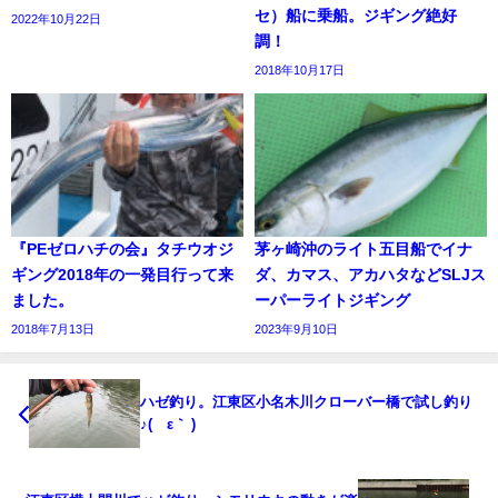
セ）船に乗船。ジギング絶好
2022年10月22日
調！
2018年10月17日
『PEゼロハチの会』タチウオジ
茅ヶ崎沖のライト五目船でイナ
ギング2018年の一発目行って来
ダ、カマス、アカハタなどSLJス
ました。
ーパーライトジギング
2018年7月13日
2023年9月10日
ハゼ釣り。江東区小名木川クローバー橋で試し釣り
♪(´ε｀ )