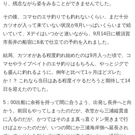
り、残念ながら姿をみることができませんでした。
その後、コマセのエサ釣りでも釣れないくらい、まだ十分
カツオが入って来ていない状況が8月いっぱいくらいまで続
いていて、Xデイはいつかと迷いながら、9月14日に横須賀
市長井の船宿に6名で仕立ての予約を入れました。
結局、カツオがある程度釣れ始めたのは9月入った頃で、コ
マセやライブベイトのエサ釣りはもちろん、やっとジグで
も盛んに釣れるように。例年と比べて1ヶ月ほどズレた
か！？ これなら当日はある程度イケるだろうと期待して14
日を迎えたのでした。
5：00出船に余裕を持って間に合うよう、出発し長井へと向
かう。前回もやってしまったのだが、衣笠から三浦縦貫道
に入るのだが、かつてはそのまま真っ直ぐドン突きまで行
けばよかったのだが、いつの間にか三浦海岸側へ延長され