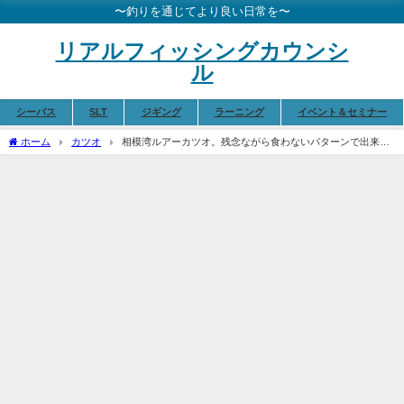
〜釣りを通じてより良い日常を〜
リアルフィッシングカウンシ
ル
シーバス
SLT
ジギング
ラーニング
イベント＆セミナー
ホーム
カツオ
相模湾ルアーカツオ。残念ながら食わないパターンで出来る
こと。