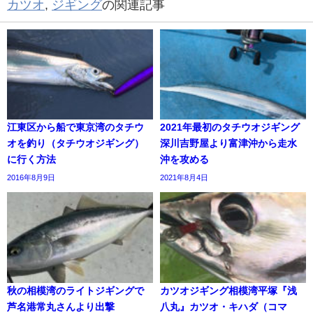
カツオ
,
ジギング
の関連記事
江東区から船で東京湾のタチウ
2021年最初のタチウオジギング
オを釣り（タチウオジギング）
深川吉野屋より富津沖から走水
に行く方法
沖を攻める
2016年8月9日
2021年8月4日
秋の相模湾のライトジギングで
カツオジギング相模湾平塚『浅
芦名港常丸さんより出撃
八丸』カツオ・キハダ（コマ