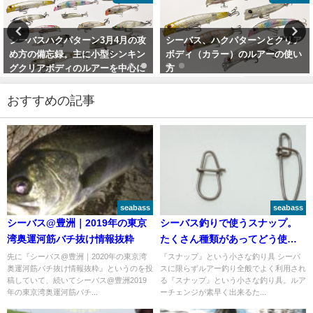
シーバス、ハクパターンとクリア
【3Dプリンタールアーの可能性を
ボディ（カラー）のルアーの使い
一緒に追求しませんか】
方
2022年4月21日
2020年3月26日
おすすめの記事
seabass
seabass
シーバス@豊洲｜2019年の東京
シーバス釣りで使うスナップ。
湾奥運河筋バチ抜け情報抜粋
たくさん種類があってどう使い
分けるか。
先に『シーバス@豊洲｜2020年の東京湾
『スナップ』という小さな釣り具 シーバ
奥運河筋バチ抜け情報抜粋』というのを投
スに限らずルアー釣り全般でよく利用され
稿していて、続いてシーバス@豊洲2019
る『スナップ』という小さな釣り具。ルア
年の東京湾奥運河筋バチ...
ーチェンジが素早く出来るた...