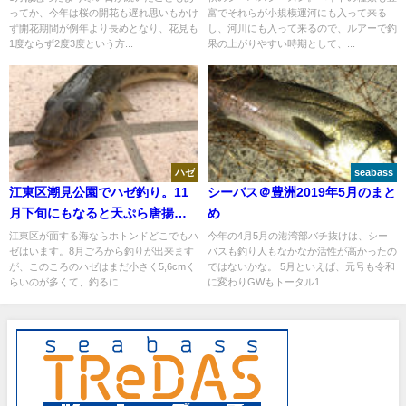
ってか、今年は桜の開花も遅れ思いもかけ
富でそれらが小規模運河にも入って来る
ャー
ず開花期間が例年より長めとなり、花見も
し、河川にも入って来るので、ルアーで釣
1度ならず2度3度という方...
果の上がりやすい時期として、...
ハゼ
seabass
江東区潮見公園でハゼ釣り。11
シーバス＠豊洲2019年5月のまと
月下旬にもなると天ぷら唐揚げ
め
サイズになって釣っても食べて
江東区が面する海ならホトンドどこでもハ
今年の4月5月の港湾部バチ抜けは、シー
ゼはいます。8月ごろから釣りが出来ます
バスも釣り人もなかなか活性が高かったの
も○
が、このころのハゼはまだ小さく5,6cmく
ではないかな。 5月といえば、元号も令和
らいのが多くて、釣るに...
に変わりGWもトータル1...