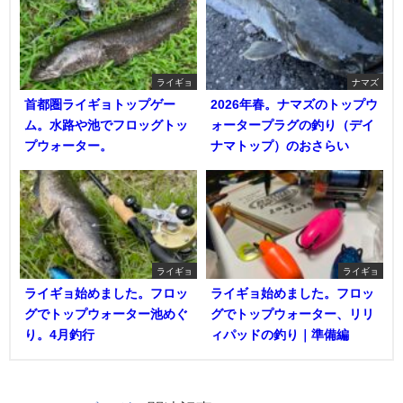
ライギョ
ナマズ
首都圏ライギョトップゲー
2026年春。ナマズのトップウ
ム。水路や池でフロッグトッ
ォータープラグの釣り（デイ
プウォーター。
ナマトップ）のおさらい
ライギョ
ライギョ
ライギョ始めました。フロッ
ライギョ始めました。フロッ
グでトップウォーター池めぐ
グでトップウォーター、リリ
り。4月釣行
ィパッドの釣り｜準備編