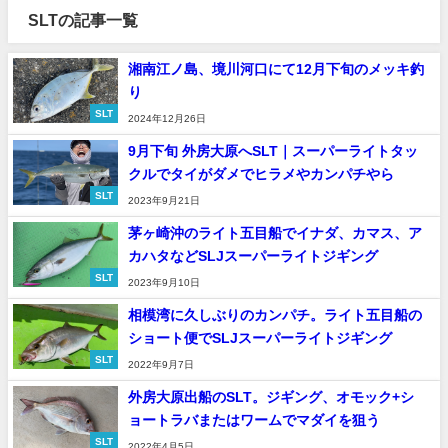
SLTの記事一覧
湘南江ノ島、境川河口にて12月下旬のメッキ釣
り
SLT
2024年12月26日
9月下旬 外房大原へSLT｜スーパーライトタッ
クルでタイがダメでヒラメやカンパチやら
SLT
2023年9月21日
茅ヶ崎沖のライト五目船でイナダ、カマス、ア
カハタなどSLJスーパーライトジギング
SLT
2023年9月10日
相模湾に久しぶりのカンパチ。ライト五目船の
ショート便でSLJスーパーライトジギング
SLT
2022年9月7日
外房大原出船のSLT。ジギング、オモック+シ
ョートラバまたはワームでマダイを狙う
SLT
2022年4月5日