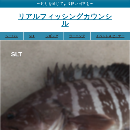
〜釣りを通じてより良い日常を〜
リアルフィッシングカウンシ
ル
シーバス
SLT
ジギング
ラーニング
イベント＆セミナー
SLT