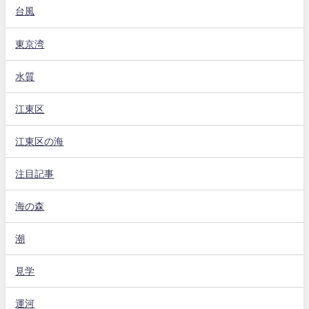
台風
東京湾
水質
江東区
江東区の海
注目記事
海の森
潮
見学
運河