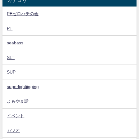
カテゴリー
PEゼロハチの会
PT
seabass
SLT
SUP
superlightjigging
よもやま話
イベント
カツオ